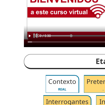
Et
Contexto
Prete
REAL
.
Interrogantes
I