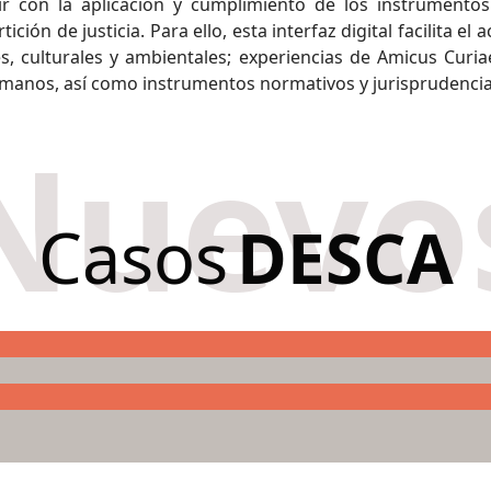
r con la aplicación y cumplimiento de los instrumento
ón de justicia. Para ello, esta interfaz digital facilita el 
, culturales y ambientales; experiencias de Amicus Curia
anos, así como instrumentos normativos y jurisprudencia i
Nuevo
Casos
DESCA